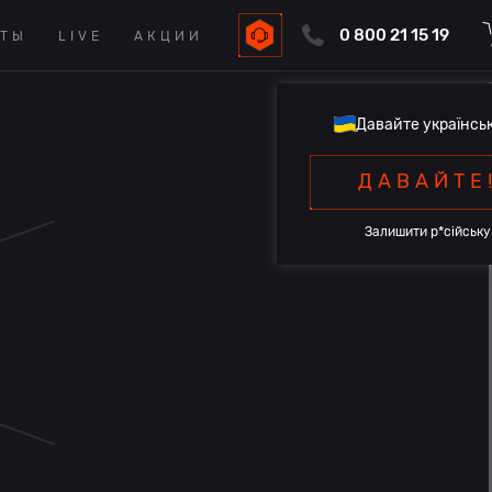
0 800 21 15 19
КТЫ
LIVE
АКЦИИ
Давайте українсь
ДАВАЙТЕ
Залишити р*сійську