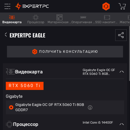
Видеокарта
Процессор
Материнская плата
Оперативная память
SSD накопитель
Жестк
EXPERTPC EAGLE
ПОЛУЧИТЬ КОНСУЛЬТАЦИЮ
Gigabyte Eagle OC GF
Видеокарта
RTX 5060 Ti 8GB
GDDR7
RTX 5060 Ti
Gigabyte
Gigabyte Eagle OC GF RTX 5060 Ti 8GB
GDDR7
Intel Core i5 14400F
Процессор