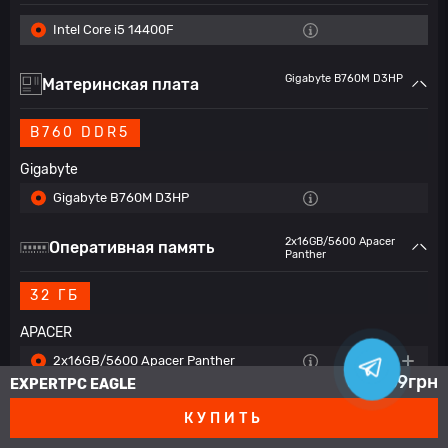
Intel Core i5 14400F
Gigabyte B760M D3HP
Материнская плата
B760 DDR5
Gigabyte
Gigabyte B760M D3HP
2x16GB/5600 Apacer
Оперативная память
Panther
32 ГБ
APACER
2x16GB/5600 Apacer Panther
1
86 869
грн
EXPERTPC EAGLE
1TB M.2 NVMe Kingston
SSD накопитель
КУПИТЬ
NV3 M.2