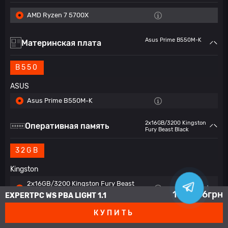
AMD Ryzen 7 5700X
Asus Prime B550M-K
Материнская плата
B550
ASUS
Asus Prime B550M-K
2x16GB/3200 Kingston
Оперативная память
Fury Beast Black
32GB
Kingston
2x16GB/3200 Kingston Fury Beast
1
100 236
грн
Black
EXPERTPC WS PBA LIGHT 1.1
КУПИТЬ
1TB M.2 NVMe Kingston
SSD накопитель
NV2 M.2