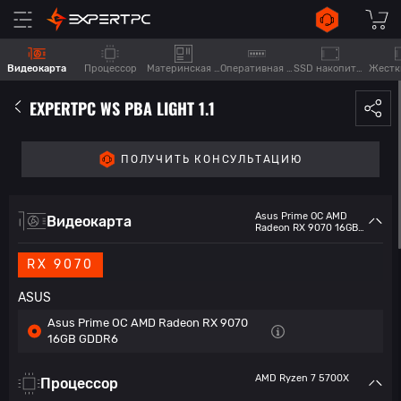
Видеокарта
Процессор
Материнская плата
Оперативная память
SSD накопитель
Жестк
EXPERTPC WS PBA LIGHT 1.1
ПОЛУЧИТЬ КОНСУЛЬТАЦИЮ
Asus Prime OC AMD
Видеокарта
Radeon RX 9070 16GB
GDDR6
RX 9070
ASUS
Asus Prime OC AMD Radeon RX 9070
16GB GDDR6
AMD Ryzen 7 5700X
Процессор