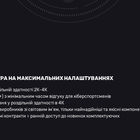
ГРА НА МАКСИМАЛЬНИХ НАЛАШТУВАННЯХ
ільній здатності 2К-4К
) з мінімальним часом відгуку для кіберспортсменів
вня у роздільній здатності в 4К
иробників зі світовим ім'ям, тільки найнадійніші та якісні компон
мі контракти = ранній доступ до новинок комплектуючих