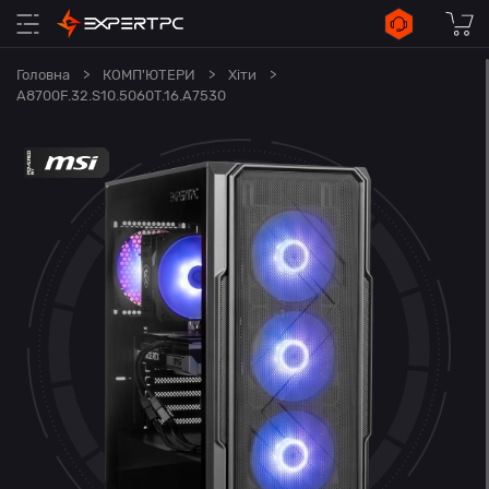
Головна
>
КОМП'ЮТЕРИ
>
Хіти
>
A8700F.32.S10.5060T.16.A7530