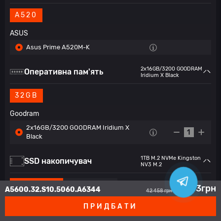
A520
ASUS
Asus Prime A520M-K
2x16GB/3200 GOODRAM
Оперативна пам'ять
Iridium X Black
32GB
Goodram
2x16GB/3200 GOODRAM Iridium X
1
Black
1TB M.2 NVMe Kingston
SSD накопичувач
NV3 M.2
ОТ 960GB
ОТ 480GB
32 593
грн
A5600.32.S10.5060.A6344
42 458
грн
ПРИДБАТИ
Kingston