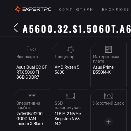
КОМП'ЮТЕРИ
ЕКСКЛЮЗИ
Відеокарта
Процесор
Материнська
плата
Asus Dual OC GF
AMD Ryzen 5
Asus Prime
RTX 5060 Ti
5600
B550M-K
8GB GDDR7
Оперативна
SSD
Жорсткий диск
пам'ять
накопичувач
2x16GB/3200
1TB M.2 NVMe
GOODRAM
Kingston NV3
Iridium X Black
M.2