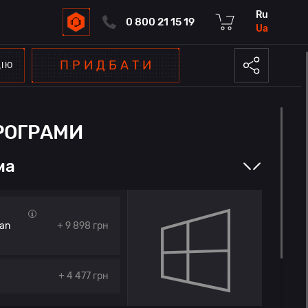
ru
0 800 21 15 19
ua
ПРИДБАТИ
ЦІЮ
РОГРАМИ
ма
ian
+ 9 898
грн
+ 4 477
грн