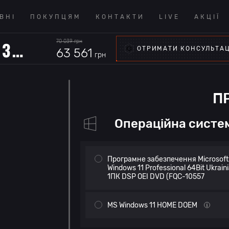
ВНІ
ПОКУПЦЯМ
КОНТАКТИ
LIVE
АКЦІЇ
A5600.32.S1.5060T.A6307
70 039
грн
ОТРИМАТИ КОНСУЛЬТА
63 561
грн
П
Операційна систе
Програмне забезпечення Microsoft
Windows 11 Professional 64Bit Ukrain
1ПК DSP OEI DVD (FQC-10557
MS Windows 11 HOME DOEM