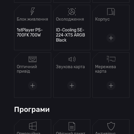
Блок живлення
Охолодження
Корпус
1stPlayer PS-
ID-Cooling SE-
700FK 700W
224-XTS ARGB
Black
Оптичний
Звукова карта
Мережева
привід
карта
Програми
Операційна
Офісний пакет
Антивірус