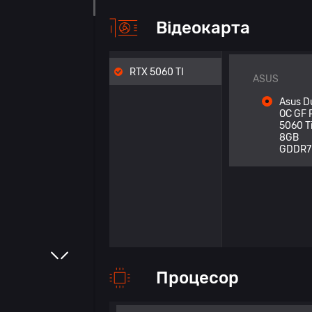
Відеокарта
RTX 5060 TI
ASUS
Asus D
OC GF 
5060 T
8GB
GDDR7
Процесор