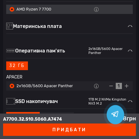
AMD Ryzen 7 7700
Материнська плата
2x16GB/5600 Apacer
Оперативна пам'ять
Panther
32 ГБ
APACER
2x16GB/5600 Apacer Panther
1
1TB M.2 NVMe Kingston
SSD накопичувач
NV3 M.2
ОТ 960GB
ОТ 480GB
82 708
грн
A7700.32.S10.5060.A7474
ПРИДБАТИ
Kingston